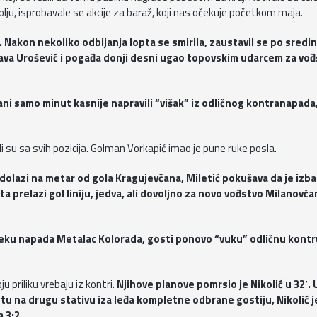
polju, isprobavale se akcije za baraž, koji nas očekuje početkom maja.
akon nekoliko odbijanja lopta se smirila, zaustavil se po sredini
čava Urošević i pogađa donji desni ugao topovskim udarcem za vo
ani samo minut kasnije napravili “višak” iz odličnog kontranapada,
ili su sa svih pozicija. Golman Vorkapić imao je pune ruke posla.
 dolazi na metar od gola Kragujevčana, Miletić pokušava da je izba
pta prelazi gol liniju, jedva, ali dovoljno za novo vođstvo Milanovč
jeku napada Metalac Kolorada, gosti ponovo “vuku” odličnu kontr
 priliku vrebaju iz kontri.
Njihove planove pomrsio je Nikolić u 32′. 
optu na drugu stativu iza leđa kompletne odbrane gostiju, Nikolić 
 3:2.