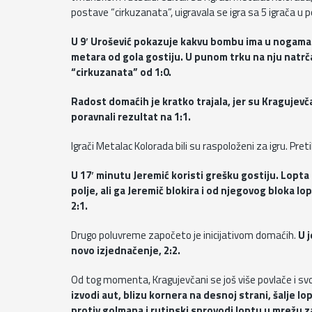
postave “cirkuzanata”, uigravala se igra sa 5 igrača u 
U 9′ Urošević pokazuje kakvu bombu ima u nogama. N
metara od gola gostiju. U punom trku na nju natr
“cirkuzanata” od 1:0.
Radost domaćih je kratko trajala, jer su Kragujevč
poravnali rezultat na 1:1.
Igrači Metalac Kolorada bili su raspoloženi za igru. Pret
U 17′ minutu Jeremić koristi grešku gostiju. Lopta
polje, ali ga Jeremič blokira i od njegovog bloka lo
2:1.
Drugo poluvreme započeto je inicijativom domaćih.
U 
novo izjednačenje, 2:2.
Od tog momenta, Kragujevčani se još više povlače i svoju
izvodi aut, blizu kornera na desnoj strani, šalje l
protiv golmana i rutinski sprovodi loptu u mrežu za