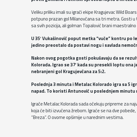
Veliku priliku imali su igrači ekipe Kragujevac Wild Boar
potpuno prazan gol Milanovčana sa tri metra. Gosti u t
sa svih pozicija, ali golman Topalović brani maestraln
U 35′ Vukašinović poput metka “vuče” kontru po lev
jedino preostalo da postavi nogu i savlada nemoćn
Nakon ovog pogotka gosti pokušavaju da se rezulta
Kolorada. Igrao se 37′ kada su presekli loptu ona 
nebranjeni gol Kragujevčana za 5:2.
Poslednja 3 minuta i Metalac Kolorado igra sa 5 ig
napad. To koristi Antunović u poslednjem minutu m
Igrače Metalac Kolorada sada očekuju pripreme za najvažn
koja će biti izvučena žrebom. Igraće se na dve pobede, 
“Breza”. O ovome opširnije u narednim vestima.