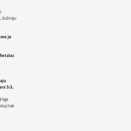
o
 šutiraju
ome je
 Metalac
maju
rs 5:3.
 lige
koj hali