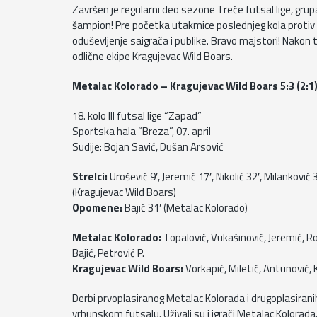
Završen je regularni deo sezone Treće futsal lige, grup
šampion! Pre početka utakmice poslednjeg kola protiv 
oduševljenje saigrača i publike. Bravo majstori! Nakon 
odlične ekipe Kragujevac Wild Boars.
Metalac Kolorado – Kragujevac Wild Boars 5:3 (2:1
18. kolo III futsal lige “Zapad”
Sportska hala “Breza”, 07. april
Sudije: Bojan Savić, Dušan Arsović
Strelci:
Urošević 9′, Jeremić 17′, Nikolić 32′, Milanković
(Kragujevac Wild Boars)
Opomene:
Bajić 31′ (Metalac Kolorado)
Metalac Kolorado:
Topalović, Vukašinović, Jeremić, Ros
Bajić, Petrović P.
Kragujevac Wild Boars:
Vorkapić, Miletić, Antunović, Ko
Derbi prvoplasiranog Metalac Kolorada i drugoplasirani
vrhunskom futsalu. Uživali su i igrači Metalac Kolorada,