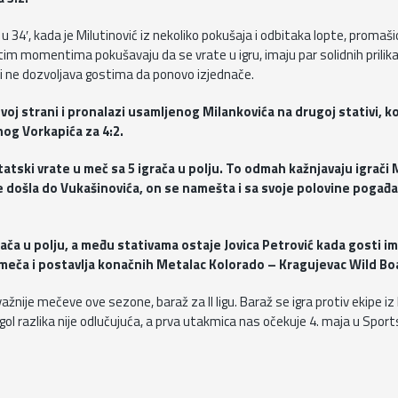
s u 34′, kada je Milutinović iz nekoliko pokušaja i odbitaka lopte, promaši
im momentima pokušavaju da se vrate u igru, imaju par solidnih prilika,
o i ne dozvoljava gostima da ponovo izjednače.
oj strani i pronalazi usamljenog Milankovića na drugoj stativi, k
og Vorkapića za 4:2.
tski vrate u meč sa 5 igrača u polju. To odmah kažnjavaju igrači
je došla do Vukašinovića, on se namešta i sa svoje polovine pogađa
rača u polju, a među stativama ostaje Jovica Petrović kada gosti i
eča i postavlja konačnih Metalac Kolorado – Kragujevac Wild Boa
ije mečeve ove sezone, baraž za II ligu. Baraž se igra protiv ekipe iz II
gol razlika nije odlučujuća, a prva utakmica nas očekuje 4. maja u Sports