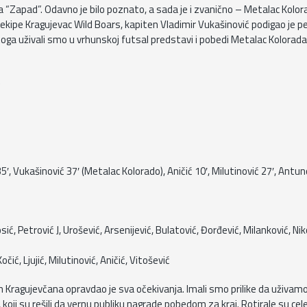
a “Zapad”. Odavno je bilo poznato, a sada je i zvanično – Metalac Kolor
ekipe Kragujevac Wild Boars, kapiten Vladimir Vukašinović podigao je p
toga uživali smo u vrhunskoj futsal predstavi i pobedi Metalac Kolorada
)
 35′, Vukašinović 37′ (Metalac Kolorado), Aničić 10′, Milutinović 27′, Antun
ić, Petrović J, Urošević, Arsenijević, Bulatović, Đorđević, Milanković, Niko
čić, Ljujić, Milutinović, Aničić, Vitošević
h Kragujevčana opravdao je sva očekivanja. Imali smo prilike da uživam
 koji su rešili da vernu publiku nagrade pobedom za kraj. Rotirale su cel