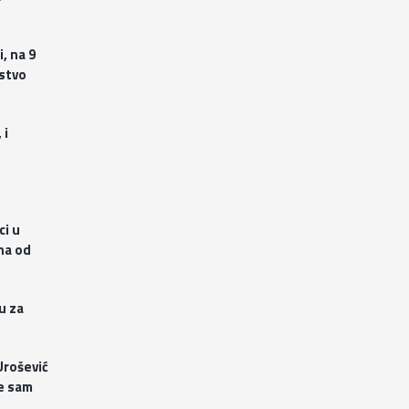
, na 9
đstvo
 i
ci u
ana od
u za
Urošević
je sam