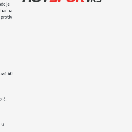
ado je
ehar na
 protiv
ović 40′
lić,
o u
e