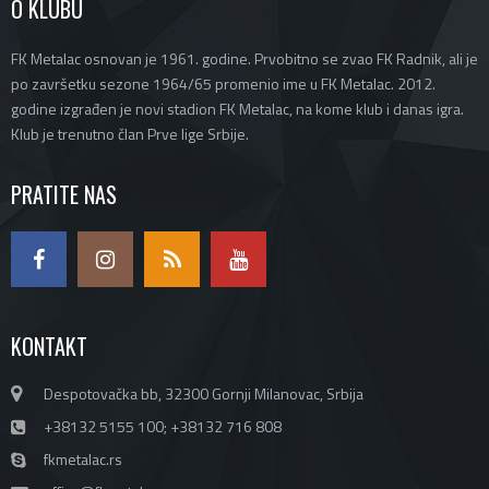
O KLUBU
FK Metalac osnovan je 1961. godine. Prvobitno se zvao FK Radnik, ali je
po završetku sezone 1964/65 promenio ime u FK Metalac. 2012.
godine izgrađen je novi stadion FK Metalac, na kome klub i danas igra.
Klub je trenutno član Prve lige Srbije.
PRATITE NAS
KONTAKT
Despotovačka bb, 32300 Gornji Milanovac, Srbija
+38132 5155 100; +38132 716 808
fkmetalac.rs