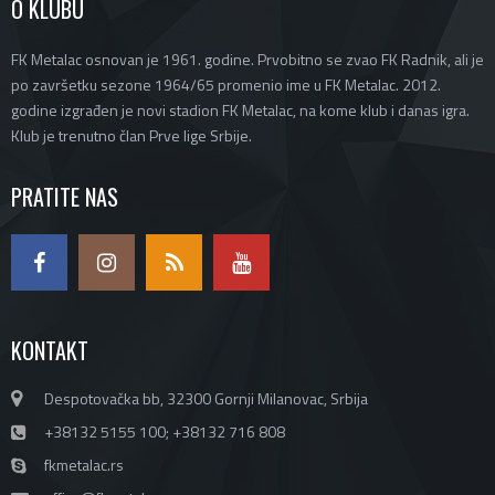
O KLUBU
FK Metalac osnovan je 1961. godine. Prvobitno se zvao FK Radnik, ali je
po završetku sezone 1964/65 promenio ime u FK Metalac. 2012.
godine izgrađen je novi stadion FK Metalac, na kome klub i danas igra.
Klub je trenutno član Prve lige Srbije.
PRATITE NAS
KONTAKT
Despotovačka bb, 32300 Gornji Milanovac, Srbija
+38132 5155 100; +38132 716 808
fkmetalac.rs