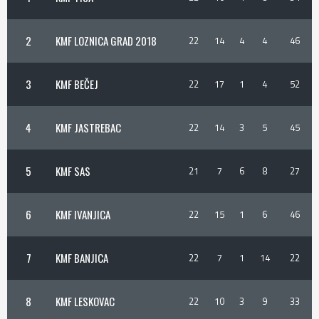
2
KMF LOZNICA GRAD 2018
22
14
4
4
46
3
KMF BEČEJ
22
17
1
4
52
4
KMF JASTREBAC
22
14
3
5
45
5
KMF SAS
21
7
6
8
27
6
KMF IVANJICA
22
15
1
6
46
7
KMF BANJICA
22
7
1
14
22
8
KMF LESKOVAC
22
10
3
9
33