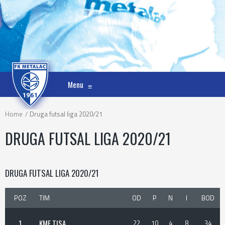
Menu
≡
Home
Druga futsal liga 2020/21
DRUGA FUTSAL LIGA 2020/21
DRUGA FUTSAL LIGA 2020/21
POZ
TIM
OD
P
N
I
BOD
1
KMF TISA
22
10
4
8
34