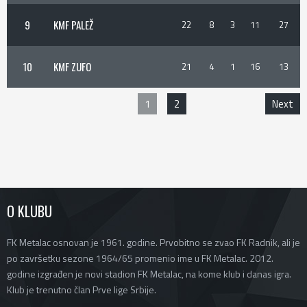
9
KMF PALEŽ
22
8
3
11
27
10
KMF ZUFO
21
4
1
16
13
1
2
Next
O KLUBU
FK Metalac osnovan je 1961. godine. Prvobitno se zvao FK Radnik, ali je
po završetku sezone 1964/65 promenio ime u FK Metalac. 2012.
godine izgrađen je novi stadion FK Metalac, na kome klub i danas igra.
Klub je trenutno član Prve lige Srbije.