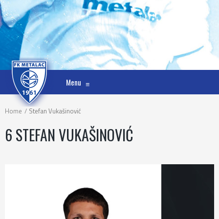
Menu
≡
Home
Stefan Vukašinović
6
STEFAN VUKAŠINOVIĆ