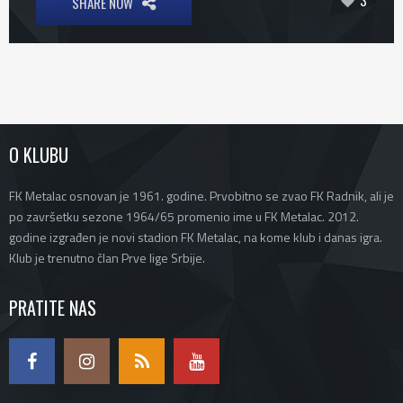
3
SHARE NOW
O KLUBU
FK Metalac osnovan je 1961. godine. Prvobitno se zvao FK Radnik, ali je
po završetku sezone 1964/65 promenio ime u FK Metalac. 2012.
godine izgrađen je novi stadion FK Metalac, na kome klub i danas igra.
Klub je trenutno član Prve lige Srbije.
PRATITE NAS