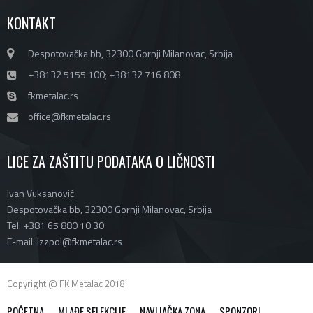
KONTAKT
Despotovačka bb, 32300 Gornji Milanovac, Srbija
+38132 5155 100; +38132 716 808
fkmetalac.rs
office@fkmetalac.rs
LICE ZA ZAŠTITU PODATAKA O LIČNOSTI
Ivan Vuksanović
Despotovačka bb, 32300 Gornji Milanovac, Srbija
Tel: +381 65 880 10 30
E-mail: lzzpol@fkmetalac.rs
Copyright @ FK Metalac 2018
POČETNA
MLAĐE SELEKCIJE
NAVIJAČKA ZONA
SPONZORI