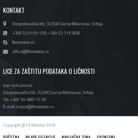
KONTAKT
Despotovačka bb, 32300 Gornji Milanovac, Srbija
+38132 5155 100; +38132 716 808
fkmetalac.rs
office@fkmetalac.rs
LICE ZA ZAŠTITU PODATAKA O LIČNOSTI
Ivan Vuksanović
Despotovačka bb, 32300 Gornji Milanovac, Srbija
Tel: +381 65 880 10 30
E-mail: lzzpol@fkmetalac.rs
Copyright @ FK Metalac 2018
POČETNA
MLAĐE SELEKCIJE
NAVIJAČKA ZONA
SPONZORI