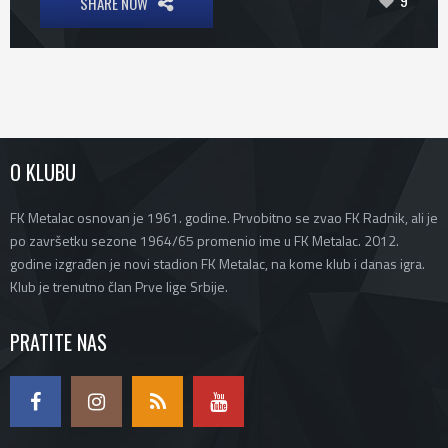
9
SHARE NOW
O KLUBU
FK Metalac osnovan je 1961. godine. Prvobitno se zvao FK Radnik, ali je
po završetku sezone 1964/65 promenio ime u FK Metalac. 2012.
godine izgrađen je novi stadion FK Metalac, na kome klub i danas igra.
Klub je trenutno član Prve lige Srbije.
PRATITE NAS