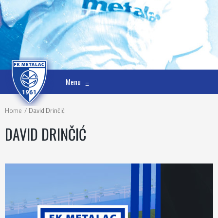
Menu
≡
Home
David Drinčić
DAVID DRINČIĆ