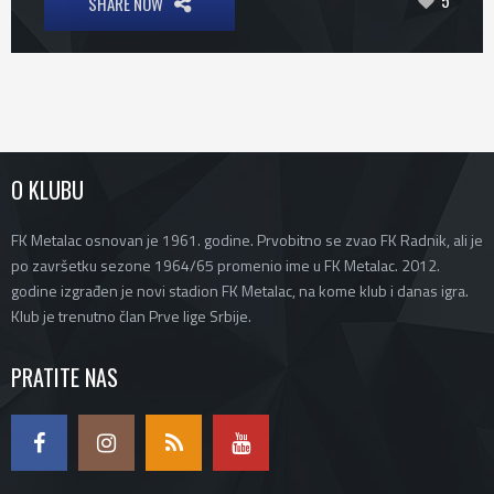
5
SHARE NOW
O KLUBU
FK Metalac osnovan je 1961. godine. Prvobitno se zvao FK Radnik, ali je
po završetku sezone 1964/65 promenio ime u FK Metalac. 2012.
godine izgrađen je novi stadion FK Metalac, na kome klub i danas igra.
Klub je trenutno član Prve lige Srbije.
PRATITE NAS