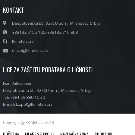
KONTAKT
Despotovačka bb, 32300 Gornji Milanovac, Srbija
+38132 5155 100; +38132 716 808
fkmetalac.rs
office@fkmetalac.rs
LICE ZA ZAŠTITU PODATAKA O LIČNOSTI
Ivan Vuksanović
Despotovačka bb, 32300 Gornji Milanovac, Srbija
Tel: +381 65 880 10 30
E-mail: lzzpol@fkmetalac.rs
Copyright @ FK Metalac 2018
POČETNA
MLAĐE SELEKCIJE
NAVIJAČKA ZONA
SPONZORI