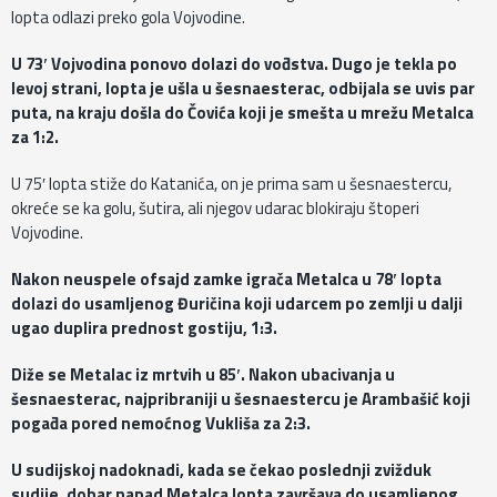
lopta odlazi preko gola Vojvodine.
U 73′ Vojvodina ponovo dolazi do vođstva. Dugo je tekla po
levoj strani, lopta je ušla u šesnaesterac, odbijala se uvis par
puta, na kraju došla do Čovića koji je smešta u mrežu Metalca
za 1:2.
U 75′ lopta stiže do Katanića, on je prima sam u šesnaestercu,
okreće se ka golu, šutira, ali njegov udarac blokiraju štoperi
Vojvodine.
Nakon neuspele ofsajd zamke igrača Metalca u 78′ lopta
dolazi do usamljenog Đuričina koji udarcem po zemlji u dalji
ugao duplira prednost gostiju, 1:3.
Diže se Metalac iz mrtvih u 85′. Nakon ubacivanja u
šesnaesterac, najpribraniji u šesnaestercu je Arambašić koji
pogađa pored nemoćnog Vukliša za 2:3.
U sudijskoj nadoknadi, kada se čekao poslednji zvižduk
sudije, dobar napad Metalca lopta završava do usamljenog