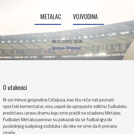
METALAC
VOJVODINA
06.11.2020 | 18:00
Stadion "Metalac"
O utakmici
Ni svi minusi gospodina Celzijusa, kao što reče naš poznati
sportski komentator, nisu uspeli da upropaste odličnu fudbalsku
predstavu i pravu dramu koju smo pratili na stadionu Metalac.
Fudbaleri Metalca ponovo su pokazali da se fudbal igra do
poslednjeg sudijskog zvižduka i da niko ne sme da ih prerano
otpiše.