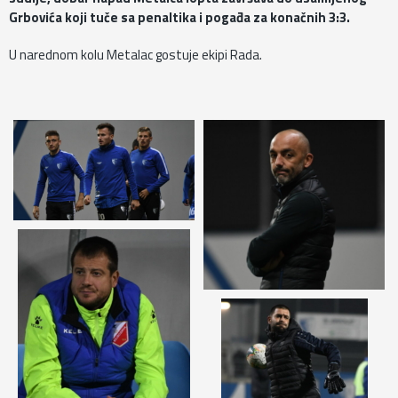
Grbovića koji tuče sa penaltika i pogađa za konačnih 3:3.
U narednom kolu Metalac gostuje ekipi Rada.