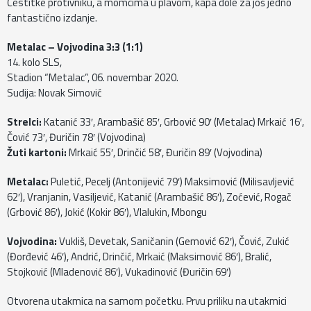
Čestitke protivniku, a momcima u plavom, kapa dole za još jedno
fantastično izdanje.
Metalac – Vojvodina 3:3 (1:1)
14. kolo SLS,
Stadion “Metalac”, 06. novembar 2020.
Sudija: Novak Simović
Strelci:
Katanić 33′, Arambašić 85′, Grbović 90′ (Metalac) Mrkaić 16′,
Čović 73′, Đuričin 78′ (Vojvodina)
Žuti kartoni:
Mrkaić 55′, Drinčić 58′, Đuričin 89′ (Vojvodina)
Metalac:
Puletić, Pecelj (Antonijević 79′) Maksimović (Milisavljević
62′), Vranjanin, Vasiljević, Katanić (Arambašić 86′), Zoćević, Rogač
(Grbović 86′), Jokić (Kokir 86′), Vlalukin, Mbongu
Vojvodina:
Vukliš, Devetak, Saničanin (Gemović 62′), Čović, Zukić
(Đorđević 46′), Andrić, Drinčić, Mrkaić (Maksimović 86′), Bralić,
Stojković (Mladenović 86′), Vukadinović (Đuričin 69′)
Otvorena utakmica na samom početku. Prvu priliku na utakmici