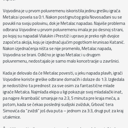
Vojvodina je u prvom poluvremenu iskoristila jedinu grešku igrača
Metalca i povela sa 0:1. Nakon postignutog gola Novosađani su se
povukli na svoju polovinu, dok je Metalac napadao. Najviše problema
odbrana Vojvodine u prvom poluvremenu imala je po desnoj strani,
po kojoj su napadali Vlalukin i Prestiž i upravo je preko njih dvojice
započeta akcija, koju je izjednačujućim pogotkom krunisao Katanić.
Nakon izjednačenja ništa se nije promenilo, Metalac napada,
Vojvodina se brani. Odlično je igrao Metalac i u drugom
poluvremenu, nedostajalo je samo malo koncetracije u završnici.
Kada je delovalo da će Metalac povesti, u jeku napada plavih, igrači
Vojvodine koriste greške odbrane domaćih i dolaze do 1:3. Izgledala
je nedostižno ta prednost za sve osim za fantastične mlade
igrače Metalca. Najmlađa ekipa u ligi pokazuje svoj mladalački inat,
pa najpre Arambašić smanjuje na 2:3, 5 minuta pre kraja meča, a
potom, kada se čekao poslednji sudijski zvižduk, Grbović tera
Simovića da “zviždi” još dva puta – jednom za 3:3, drugi put za kraj
utakmice.