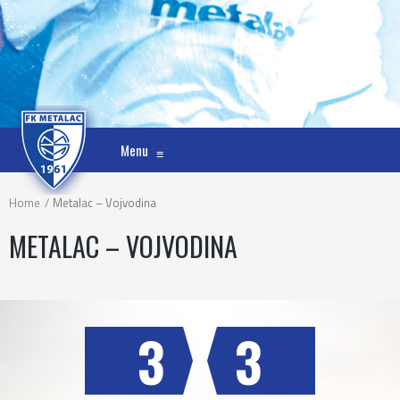
Menu
≡
Home
Metalac – Vojvodina
METALAC – VOJVODINA
3
3