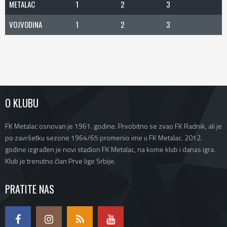
METALAC
1
2
3
VOJVODINA
1
2
3
O KLUBU
FK Metalac osnovan je 1961. godine. Prvobitno se zvao FK Radnik, ali je
po završetku sezone 1964/65 promenio ime u FK Metalac. 2012.
godine izgrađen je novi stadion FK Metalac, na kome klub i danas igra.
Klub je trenutno član Prve lige Srbije.
PRATITE NAS