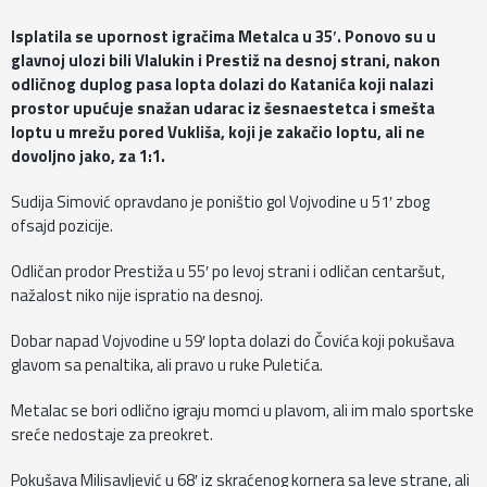
Isplatila se upornost igračima Metalca u 35′. Ponovo su u
glavnoj ulozi bili Vlalukin i Prestiž na desnoj strani, nakon
odličnog duplog pasa lopta dolazi do Katanića koji nalazi
prostor upućuje snažan udarac iz šesnaestetca i smešta
loptu u mrežu pored Vukliša, koji je zakačio loptu, ali ne
dovoljno jako, za 1:1.
Sudija Simović opravdano je poništio gol Vojvodine u 51′ zbog
ofsajd pozicije.
Odličan prodor Prestiža u 55′ po levoj strani i odličan centaršut,
nažalost niko nije ispratio na desnoj.
Dobar napad Vojvodine u 59′ lopta dolazi do Čovića koji pokušava
glavom sa penaltika, ali pravo u ruke Puletića.
Metalac se bori odlično igraju momci u plavom, ali im malo sportske
sreće nedostaje za preokret.
Pokušava Milisavljević u 68′ iz skraćenog kornera sa leve strane, ali