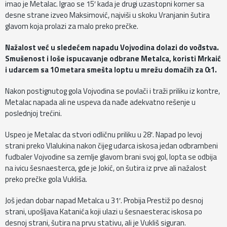
imao je Metalac. Igrao se 15′ kada je drugi uzastopni korner sa
desne strane izveo Maksimović, najviši u skoku Vranjanin šutira
glavom koja prolazi za malo preko prečke.
Nažalost već u sledećem napadu Vojvodina dolazi do vođstva.
Smušenost i loše ispucavanje odbrane Metalca, koristi Mrkaić
i udarcem sa 10 metara smešta loptu u mrežu domaćih za 0:1.
Nakon postignutog gola Vojvodina se povlači i traži priliku iz kontre,
Metalac napada ali ne uspeva da nađe adekvatno rešenje u
poslednjoj trećini.
Uspeo je Metalac da stvori odličnu priliku u 28′. Napad po levoj
strani preko Vlalukina nakon čijeg udarca iskosa jedan odbrambeni
fudbaler Vojvodine sa zemlje glavom brani svoj gol, lopta se odbija
na ivicu šesnaesterca, gde je Jokić, on šutira iz prve ali nažalost
preko prečke gola Vukliša.
Još jedan dobar napad Metalca u 31′. Probija Prestiž po desnoj
strani, upošljava Katanića koji ulazi u šesnaesterac iskosa po
desnoj strani, šutira na prvu stativu, ali je Vukliš siguran.