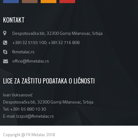
KONTAKT
Despotovačka bb, 32300 Gornji Milanovac, Srbija
+38132 5155 100; +38132 716 808
fkmetalac.rs
office@fkmetalac.rs
LICE ZA ZAŠTITU PODATAKA O LIČNOSTI
Ivan Vuksanović
Despotovačka bb, 32300 Gornji Milanovac, Srbija
Tel: +381 65 880 10 30
E-mail: lzzpol@fkmetalac.rs
Copyright @ FK Metalac 2018