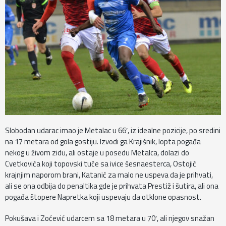
Slobodan udarac imao je Metalac u 66′, iz idealne pozicije, po sredini
na 17 metara od gola gostiju. Izvodi ga Krajišnik, lopta pogađa
nekog u živom zidu, ali ostaje u posedu Metalca, dolazi do
Cvetkovića koji topovski tuče sa ivice šesnaesterca, Ostojić
krajnjim naporom brani, Katanić za malo ne uspeva da je prihvati,
ali se ona odbija do penaltika gde je prihvata Prestiž i šutira, ali ona
pogađa štopere Napretka koji uspevaju da otklone opasnost.
Pokušava i Zoćević udarcem sa 18 metara u 70′, ali njegov snažan