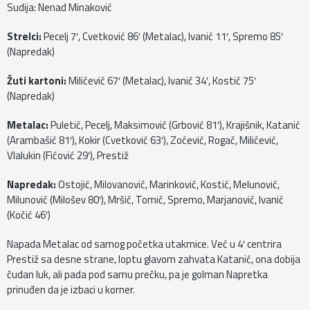
Sudija: Nenad Minaković
Strelci:
Pecelj 7′, Cvetković 86′ (Metalac), Ivanić 11′, Spremo 85′
(Napredak)
Žuti kartoni:
Milićević 67′ (Metalac), Ivanić 34′, Kostić 75′
(Napredak)
Metalac:
Puletić, Pecelj, Maksimović (Grbović 81′), Krajišnik, Katanić
(Arambašić 81′), Kokir (Cvetković 63′), Zoćević, Rogač, Milićević,
Vlalukin (Fićović 29′), Prestiž
Napredak:
Ostojić, Milovanović, Marinković, Kostić, Melunović,
Milunović (Milošev 80′), Mršić, Tomić, Spremo, Marjanović, Ivanić
(Kočić 46′)
Napada Metalac od samog početka utakmice. Već u 4′ centrira
Prestiž sa desne strane, loptu glavom zahvata Katanić, ona dobija
čudan luk, ali pada pod samu prečku, pa je golman Napretka
prinuđen da je izbaci u korner.