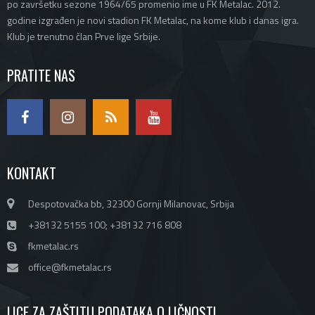
po završetku sezone 1964/65 promenio ime u FK Metalac. 2012.
godine izgrađen je novi stadion FK Metalac, na kome klub i danas igra.
Klub je trenutno član Prve lige Srbije.
PRATITE NAS
KONTAKT
Despotovačka bb, 32300 Gornji Milanovac, Srbija
+38132 5155 100; +38132 716 808
fkmetalac.rs
office@fkmetalac.rs
LICE ZA ZAŠTITU PODATAKA O LIČNOSTI