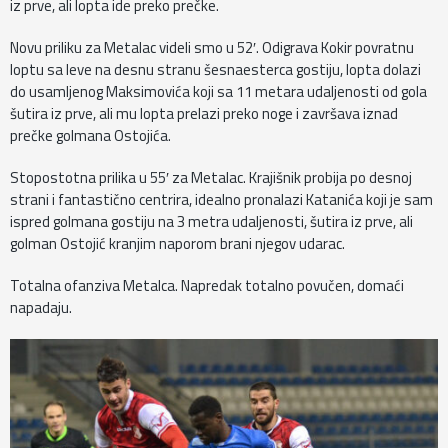
iz prve, ali lopta ide preko prečke.
Novu priliku za Metalac videli smo u 52′. Odigrava Kokir povratnu
loptu sa leve na desnu stranu šesnaesterca gostiju, lopta dolazi
do usamljenog Maksimovića koji sa 11 metara udaljenosti od gola
šutira iz prve, ali mu lopta prelazi preko noge i završava iznad
prečke golmana Ostojića.
Stopostotna prilika u 55′ za Metalac. Krajišnik probija po desnoj
strani i fantastično centrira, idealno pronalazi Katanića koji je sam
ispred golmana gostiju na 3 metra udaljenosti, šutira iz prve, ali
golman Ostojić kranjim naporom brani njegov udarac.
Totalna ofanziva Metalca. Napredak totalno povučen, domaći
napadaju.