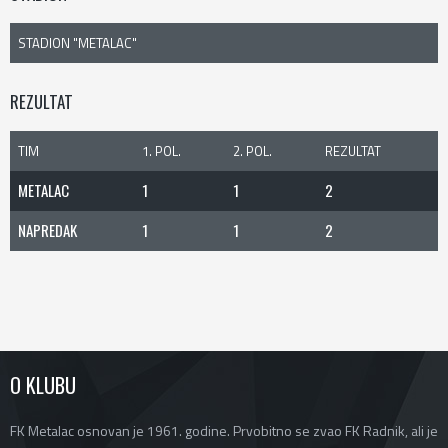
STADION "METALAC"
REZULTAT
TIM
1. POL.
2. POL.
REZULTAT
METALAC
1
1
2
NAPREDAK
1
1
2
O KLUBU
FK Metalac osnovan je 1961. godine. Prvobitno se zvao FK Radnik, ali je