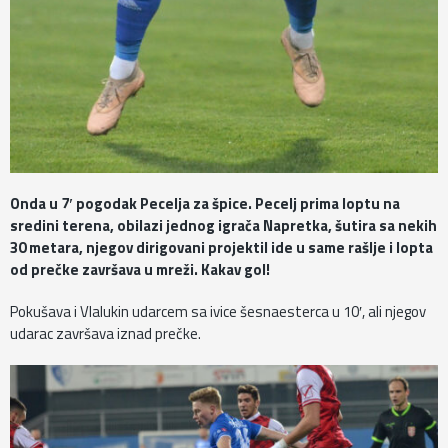
Onda u 7′ pogodak Pecelja za špice. Pecelj prima loptu na
sredini terena, obilazi jednog igrača Napretka, šutira sa nekih
30 metara, njegov dirigovani projektil ide u same rašlje i lopta
od prečke završava u mreži. Kakav gol!
Pokušava i Vlalukin udarcem sa ivice šesnaesterca u 10′, ali njegov
udarac završava iznad prečke.