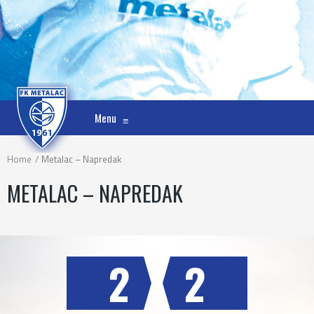
Menu
≡
Home
Metalac – Napredak
METALAC – NAPREDAK
2
2