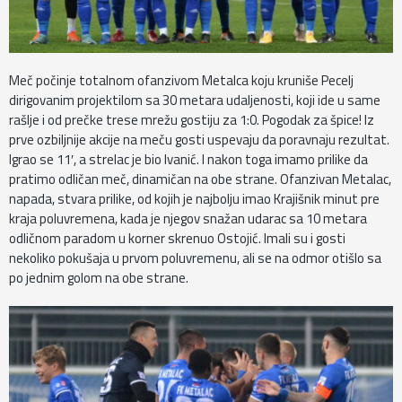
Meč počinje totalnom ofanzivom Metalca koju kruniše Pecelj
dirigovanim projektilom sa 30 metara udaljenosti, koji ide u same
rašlje i od prečke trese mrežu gostiju za 1:0. Pogodak za špice! Iz
prve ozbiljnije akcije na meču gosti uspevaju da poravnaju rezultat.
Igrao se 11′, a strelac je bio Ivanić. I nakon toga imamo prilike da
pratimo odličan meč, dinamičan na obe strane. Ofanzivan Metalac,
napada, stvara prilike, od kojih je najbolju imao Krajišnik minut pre
kraja poluvremena, kada je njegov snažan udarac sa 10 metara
odličnom paradom u korner skrenuo Ostojić. Imali su i gosti
nekoliko pokušaja u prvom poluvremenu, ali se na odmor otišlo sa
po jednim golom na obe strane.