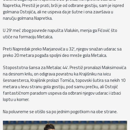
Napretka, Prestiž je prati, brži je od odbrane gostiju, sam je ispred
golmana Ostojića, ali ne uspeva da je šutne i ona završava u
naručju golmana Napretka.
U 29′ meč zbog povrede napušta Vlalukin, menja ga Fićović što
utiče na formaciju Metalca.
Preti Napredak preko Marjanovića u 32′, njegov snažan udarac sa
preko 20 metara pogađa spoljni deo mreže gola Metalca.
Stopostotna šansa za Metalac 44′. Prestiž pronalazi Maksimovića
na desnom krilu, on odigrava povratnu ka Krajišniku na ivicu
šesnaesterca, Krajišnik prolazi Tomića, topovski šutira sa nekih 10
metara u levu stranu gola gostiju, pod samu prečku, ali Ostojić
fantastičnom paradom uspeva da odbrani njegov udarac i izbaci
loptu u korner.
Na poluvreme se otišlo sa po jednim pogotkom na obe strane.