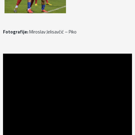
Fotografije:
Miroslav Jelisavčić – Piko