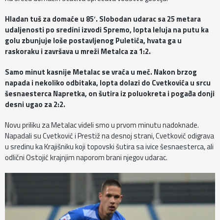
Hladan tuš za domaće u 85′. Slobodan udarac sa 25 metara
udaljenosti po sredini izvodi Spremo, lopta leluja na putu ka
golu zbunjuje loše postavljenog Puletića, hvata ga u
raskoraku i završava u mreži Metalca za 1:2.
Samo minut kasnije Metalac se vraća u meč. Nakon brzog
napada i nekoliko odbitaka, lopta dolazi do Cvetkovića u srcu
šesnaesterca Napretka, on šutira iz poluokreta i pogađa donji
desni ugao za 2:2.
Novu priliku za Metalac videli smo u prvom minutu nadoknade.
Napadali su Cvetković i Prestiž na desnoj strani, Cvetković odigrava
u sredinu ka Krajišniku koji topovski šutira sa ivice šesnaesterca, ali
odlični Ostojić krajnjim naporom brani njegov udarac.