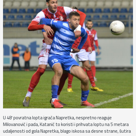
U 48′ povratna lopta igrača Napretka, nespretno reaguje
Milovanović i pada, Katanić to koristi i prihvata loptu na 5 metara
udaljenosti od gola Napretka, blago iskosa sa desne strane, šutira