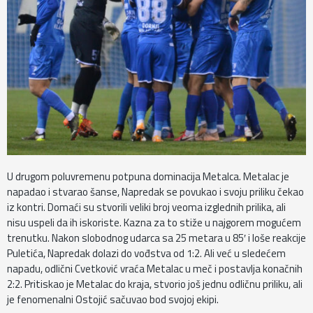
U drugom poluvremenu potpuna dominacija Metalca. Metalac je
napadao i stvarao šanse, Napredak se povukao i svoju priliku čekao
iz kontri. Domaći su stvorili veliki broj veoma izglednih prilika, ali
nisu uspeli da ih iskoriste. Kazna za to stiže u najgorem mogućem
trenutku. Nakon slobodnog udarca sa 25 metara u 85′ i loše reakcije
Puletića, Napredak dolazi do vođstva od 1:2. Ali već u sledećem
napadu, odlični Cvetković vraća Metalac u meč i postavlja konačnih
2:2. Pritiskao je Metalac do kraja, stvorio još jednu odličnu priliku, ali
je fenomenalni Ostojić sačuvao bod svojoj ekipi.