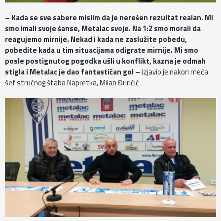
– Kada se sve sabere mislim da je nerešen rezultat realan. Mi
smo imali svoje šanse, Metalac svoje. Na 1:2 smo morali da
reagujemo mirnije. Nekad i kada ne zaslužite pobedu,
pobedite kada u tim situacijama odigrate mirnije. Mi smo
posle postignutog pogodka ušli u konflikt, kazna je odmah
stigla i Metalac je dao fantastičan gol –
izjavio je nakon meča
šef stručnog štaba Napretka, Milan Đuričić