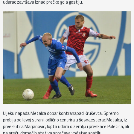
udarac završava iznad prečke gola gostiju.
U jeku napada Metalca dobar kontranapad Kruševca, Spremo
probija po levoj strani, odlično centrira u šesnaesterac Metalca, iz
prve šutira Marjanović, lopta udara o zemlju i preskače Puletića, ali
na sreću domaćih stativa sprečava vođstvo gostiju.