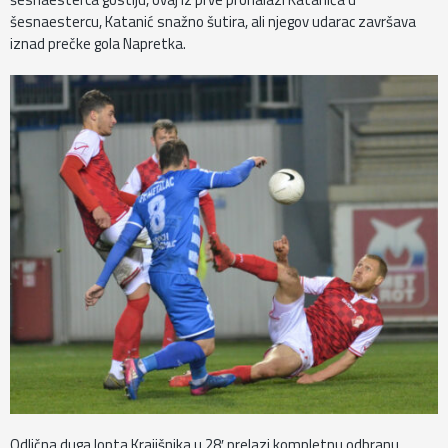
šesnaestercu, Katanić snažno šutira, ali njegov udarac završava
iznad prečke gola Napretka.
Odlična duga lopta Krajišnika u 28′ prelazi kompletnu odbranu