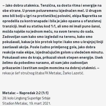
– Jako dobra utakmica. Tenzična, sa dosta ritma i energije na
obe strane. U prvom poluvremenu izjednačen meč. U drugom
smo bili bolji u igri na protivničkoj polovini, ekipa Napretka se
opredelila za kontranapade i bila je jako opasna u ofanzivnoj
tranziciji. Imali su stativu kod 1:1, ali smo mi imali puno šansi,
možda najviše na jednom meču, na svom terenu do sada.
Zadovoljan sam kako smo izgledali na terenu, kako smo
pokušavali, kakav je bio protok lopte i kako smo u krajnjoj liniji
završavali akcije. Posle čudno primljenog gola, jako dobra
reakcije naše ekipe, izjednačujućim golom u sledećem minutu.
Pokušavali smo do kraja, prikazali visok stepen energije. Uvek
želimo da pobedimo naravno, ali sam jako zadovoljan
prikazanim i čestitam svojim momcima na dobroj utakmici. –
rekao je šef stručnog štaba FK Metalac, Žarko Lazetić.
Metalac – Napredak 2:2 (1:1)
28. kolo Linglong Superlige Srbije
Stadion Metalac, 19. mart 2021.