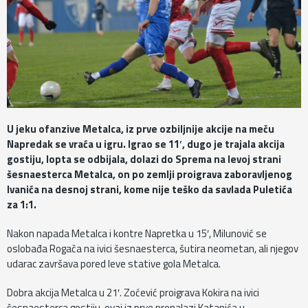
U jeku ofanzive Metalca, iz prve ozbiljnije akcije na meču
Napredak se vraća u igru. Igrao se 11′, dugo je trajala akcija
gostiju, lopta se odbijala, dolazi do Sprema na levoj strani
šesnaesterca Metalca, on po zemlji proigrava zaboravljenog
Ivanića na desnoj strani, kome nije teško da savlada Puletića
za 1:1.
Nakon napada Metalca i kontre Napretka u 15′, Milunović se
oslobađa Rogača na ivici šesnaesterca, šutira neometan, ali njegov
udarac završava pored leve stative gola Metalca.
Dobra akcija Metalca u 21′. Zoćević proigrava Kokira na ivici
šesnaesterca gostiju, ovaj iz prve pronalazi Katanića u