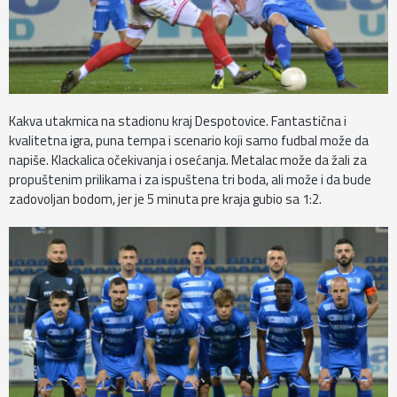
Kakva utakmica na stadionu kraj Despotovice. Fantastična i
kvalitetna igra, puna tempa i scenario koji samo fudbal može da
napiše. Klackalica očekivanja i osećanja. Metalac može da žali za
propuštenim prilikama i za ispuštena tri boda, ali može i da bude
zadovoljan bodom, jer je 5 minuta pre kraja gubio sa 1:2.