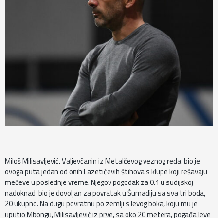
Miloš Milisavljević, Valjevčanin iz Metalčevog veznog reda, bio je
ovoga puta jedan od onih Lazetićevih štihova s klupe koji rešavaju
mečeve u poslednje vreme. Njegov pogodak za 0:1 u sudijskoj
nadoknadi bio je dovoljan za povratak u Šumadiju sa sva tri boda,
20 ukupno. Na dugu povratnu po zemlji s levog boka, koju mu je
uputio Mbongu, Milisavljević iz prve, sa oko 20 metera, pogađa leve