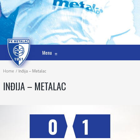
Menu
≡
Home
Inđija – Metalac
INĐIJA – METALAC
0
1