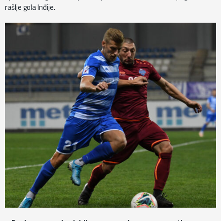
rašlje gola Inđije.