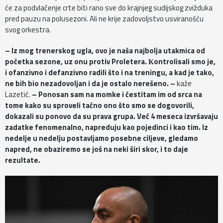
će za podvlačenje crte biti rano sve do krajnjeg sudijskog zvižduka
pred pauzu na polusezoni. Ali ne krije zadovoljstvo usviranošću
svog orkestra.
– Iz mog trenerskog ugla, ovo je naša najbolja utakmica od
početka sezone, uz onu protiv Proletera. Кontrolisali smo je,
i ofanzivno i defanzivno radili što i na treningu, a kad je tako,
ne bih bio nezadovoljan i da je ostalo nerešeno. –
kaže
Lazetić.
– Ponosan sam na momke i čestitam im od srca na
tome kako su sproveli tačno ono što smo se dogovorili,
dokazali su ponovo da su prava grupa. Već 4 meseca izvršavaju
zadatke fenomenalno, napreduju kao pojedinci i kao tim. Iz
nedelje u nedelju postavljamo posebne ciljeve, gledamo
napred, ne obaziremo se još na neki širi skor, i to daje
rezultate.