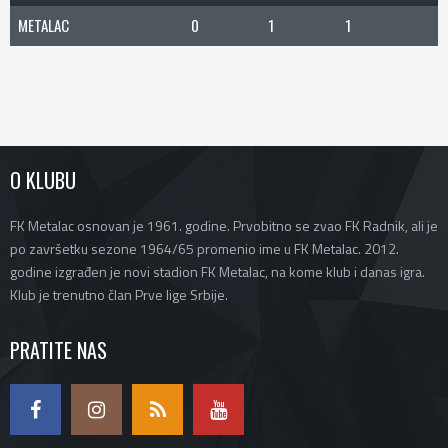
METALAC
0
1
1
O KLUBU
FK Metalac osnovan je 1961. godine. Prvobitno se zvao FK Radnik, ali je
po završetku sezone 1964/65 promenio ime u FK Metalac. 2012.
godine izgrađen je novi stadion FK Metalac, na kome klub i danas igra.
Klub je trenutno član Prve lige Srbije.
PRATITE NAS