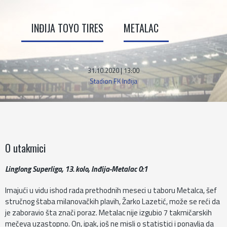
INĐIJA TOYO TIRES
METALAC
31.10.2020 | 13:00
Stadion FK Inđija
O utakmici
Linglong Superliga, 13. kolo, Inđija-Metalac 0:1
Imajući u vidu ishod rada prethodnih meseci u taboru Metalca, šef
stručnog štaba milanovačkih plavih, Žarko Lazetić, može se reći da
je zaboravio šta znači poraz. Metalac nije izgubio 7 takmičarskih
mečeva uzastopno. On, ipak, još ne misli o statistici i ponavlja da