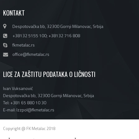
KONTAKT
Despotovačka bb, 32300 Gornji Milanovac, Srbija
+38132 5155 100; +38132 716 808
fkmetalac.rs
office@fkmetalac.rs
LICE ZA ZAŠTITU PODATAKA O LIČNOSTI
Ivan Vuksanović
Despotovačka bb, 32300 Gornji Milanovac, Srbija
Tel: +381 65 880 10 30
E-mail: lzzpol@fkmetalac.rs
Copyright @ FK Metalac 2018