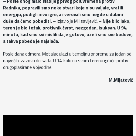
– Posle onog malo slabijeg prvog poluvremena protiv
Radnika, popravili smo neke stvari koje nisu valjale, vratili
energiju, podigli nivo igre, a i verovali smo negde u dubini
duše da ćemo pobediti. –
izjavio je Milisavljević.
– Nije bilo lako,
teren je bio težak, protivnik čvrst, nezgodan, isuksan. U 94.
minutu, kad smo svi mislili da je gotovo, uzeli smo sve bodove,
a takva pobeda je najslađa.
Posle dana odmora, Metalac ulazi u temeljnu pripremu za jedan od
najvećih izazova do sada. U 14. kolu na svom terenu igraće protiv
drugoplasirane Vojvodine.
M.Mijatović