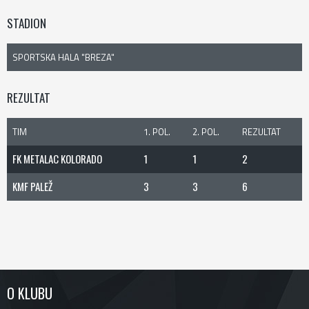
STADION
SPORTSKA HALA "BREZA"
REZULTAT
TIM
1. POL.
2. POL.
REZULTAT
FK METALAC KOLORADO
1
1
2
KMF PALEŽ
3
3
6
O KLUBU