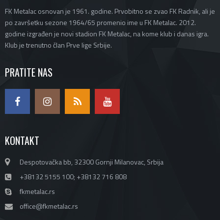
FK Metalac osnovan je 1961. godine. Prvobitno se zvao FK Radnik, ali je
po završetku sezone 1964/65 promenio ime u FK Metalac. 2012.
godine izgrađen je novi stadion FK Metalac, na kome klub i danas igra.
Klub je trenutno član Prve lige Srbije.
PRATITE NAS
KONTAKT
Despotovačka bb, 32300 Gornji Milanovac, Srbija
+38132 5155 100; +38132 716 808
fkmetalac.rs
office@fkmetalac.rs