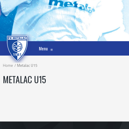
Menu
≡
Home
Metalac U15
METALAC U15