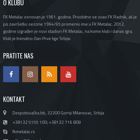
O KLUBU
FK Metalac osnovan je 1961. godine. Prvobitno se zvao FK Radnik, ali je
po završetku sezone 1964/65 promenio ime u FK Metalac. 2012.
godine izgrađen je novi stadion FK Metalac, na kome klub i danas igra.
Klub je trenutno član Prve lige Srbije.
PRATITE NAS
KONTAKT
Despotovačka bb, 32300 Gornji Milanovac, Srbija
+38132 5155 100; +38132 716 808
fkmetalac.rs